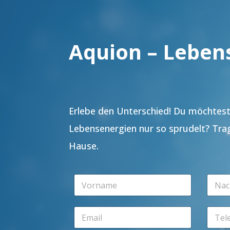
Aquion – Leben
Erlebe den Unterschied! Du möchtest 
Lebensenergien nur so sprudelt? Tra
Hause.
V
N
o
a
r
c
n
h
E
T
a
n
m
e
m
a