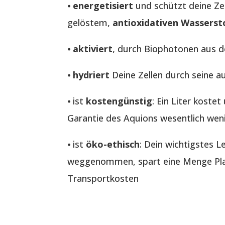
⦁
energetisiert
und schützt deine Ze
gelöstem,
antioxidativen Wasserst
⦁
aktiviert
, durch Biophotonen aus 
⦁
hydriert
Deine Zellen durch seine a
⦁ ist
kostengünstig
: Ein Liter koste
Garantie des Aquions wesentlich wen
⦁ ist
öko-ethisch
: Dein wichtigstes 
weggenommen, spart eine Menge Plas
Transportkosten