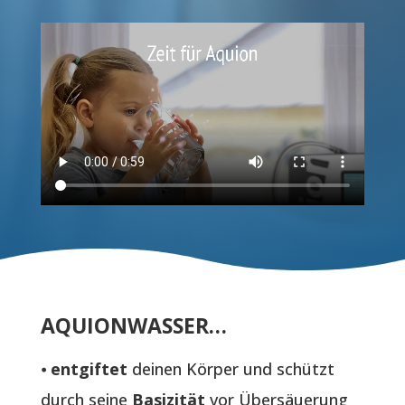
h
l
(
P
L
Z
)
*
AQUIONWASSER…
⦁
entgiftet
deinen Körper und schützt
durch seine
Basizität
vor Übersäuerung