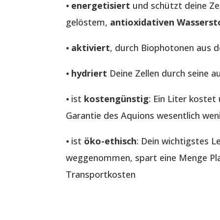
⦁
energetisiert
und schützt deine Ze
gelöstem,
antioxidativen Wasserst
⦁
aktiviert
, durch Biophotonen aus 
⦁
hydriert
Deine Zellen durch seine a
⦁ ist
kostengünstig
: Ein Liter koste
Garantie des Aquions wesentlich wen
⦁ ist
öko-ethisch
: Dein wichtigstes 
weggenommen, spart eine Menge Plas
Transportkosten