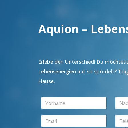
Aquion – Leben
Erlebe den Unterschied! Du möchtest 
Lebensenergien nur so sprudelt? Tra
Hause.
V
N
o
a
r
c
n
h
E
T
a
n
m
e
m
a