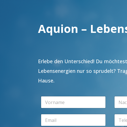
Aquion – Leben
Erlebe den Unterschied! Du möchtest 
Lebensenergien nur so sprudelt? Tra
Hause.
V
N
o
a
r
c
n
h
E
T
a
n
m
e
m
a