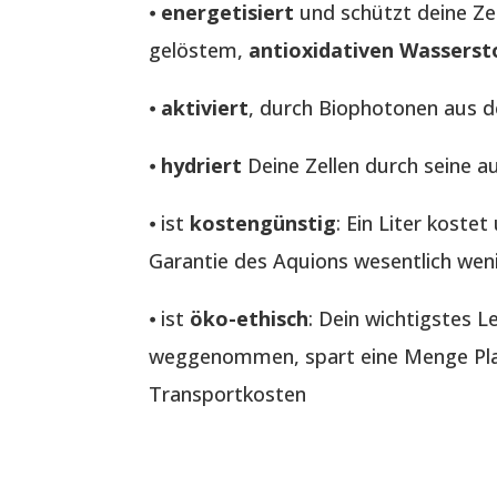
⦁
energetisiert
und schützt deine Ze
gelöstem,
antioxidativen Wasserst
⦁
aktiviert
, durch Biophotonen aus 
⦁
hydriert
Deine Zellen durch seine a
⦁ ist
kostengünstig
: Ein Liter koste
Garantie des Aquions wesentlich wen
⦁ ist
öko-ethisch
: Dein wichtigstes 
weggenommen, spart eine Menge Plas
Transportkosten