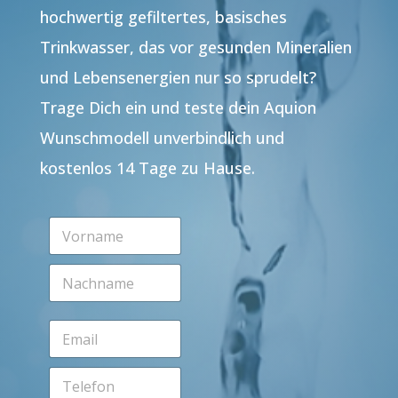
hochwertig gefiltertes, basisches
Trinkwasser, das vor gesunden Mineralien
und Lebensenergien nur so sprudelt?
Trage Dich ein und teste dein Aquion
Wunschmodell unverbindlich und
kostenlos 14 Tage zu Hause.
V
o
r
N
n
a
a
c
m
h
e
E
n
*
m
a
a
m
T
i
e
e
l