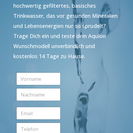
hochwertig gefiltertes, basisches
Trinkwasser, das vor gesunden Mineralien
und Lebensenergien nur so sprudelt?
Trage Dich ein und teste dein Aquion
Wunschmodell unverbindlich und
kostenlos 14 Tage zu Hause.
V
o
r
N
n
a
a
c
m
h
e
E
n
*
m
a
a
m
T
i
e
e
l