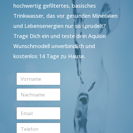
hochwertig gefiltertes, basisches
Trinkwasser, das vor gesunden Mineralien
und Lebensenergien nur so sprudelt?
Trage Dich ein und teste dein Aquion
Wunschmodell unverbindlich und
kostenlos 14 Tage zu Hause.
V
o
r
N
n
a
a
c
m
h
e
E
n
*
m
a
a
m
T
i
e
e
l