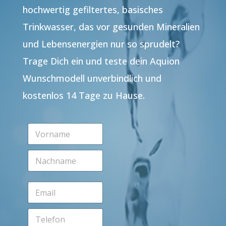
hochwertig gefiltertes, basisches
Trinkwasser, das vor gesunden Mineralien
und Lebensenergien nur so sprudelt?
Trage Dich ein und teste dein Aquion
Wunschmodell unverbindlich und
kostenlos 14 Tage zu Hause.
V
o
r
N
n
a
a
c
m
h
e
E
n
*
m
a
a
m
T
i
e
e
l