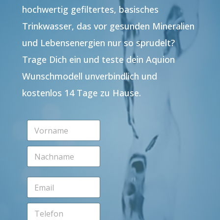
hochwertig gefiltertes, basisches
Trinkwasser, das vor gesunden Mineralien
und Lebensenergien nur so sprudelt?
Trage Dich ein und teste dein Aquion
Wunschmodell unverbindlich und
kostenlos 14 Tage zu Hause.
V
o
r
N
n
a
a
c
m
h
e
E
n
*
m
a
a
m
T
i
e
e
l