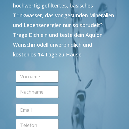
hochwertig gefiltertes, basisches
Trinkwasser, das vor gesunden Mineralien
und Lebensenergien nur so sprudelt?
Trage Dich ein und teste dein Aquion
Wunschmodell unverbindlich und
kostenlos 14 Tage zu Hause.
V
o
r
N
n
a
a
c
m
h
e
E
n
*
m
a
a
m
T
i
e
e
l