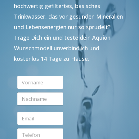
hochwertig gefiltertes, basisches
Trinkwasser, das vor gesunden Mineralien
und Lebensenergien nur so sprudelt?
Trage Dich ein und teste dein Aquion
Wunschmodell unverbindlich und
kostenlos 14 Tage zu Hause.
V
o
r
N
n
a
a
c
m
h
e
E
n
*
m
a
a
m
T
i
e
e
l