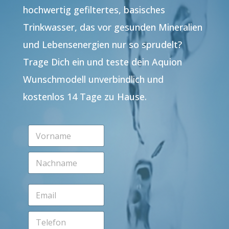
hochwertig gefiltertes, basisches
Trinkwasser, das vor gesunden Mineralien
und Lebensenergien nur so sprudelt?
Trage Dich ein und teste dein Aquion
Wunschmodell unverbindlich und
kostenlos 14 Tage zu Hause.
V
o
r
N
n
a
a
c
m
h
e
E
n
*
m
a
a
m
T
i
e
e
l