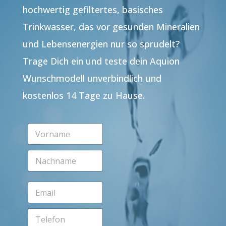
hochwertig gefiltertes, basisches
Trinkwasser, das vor gesunden Mineralien
und Lebensenergien nur so sprudelt?
Trage Dich ein und teste dein Aquion
Wunschmodell unverbindlich und
kostenlos 14 Tage zu Hause.
V
o
r
N
n
a
a
c
m
h
e
E
n
*
m
a
a
m
T
i
e
e
l