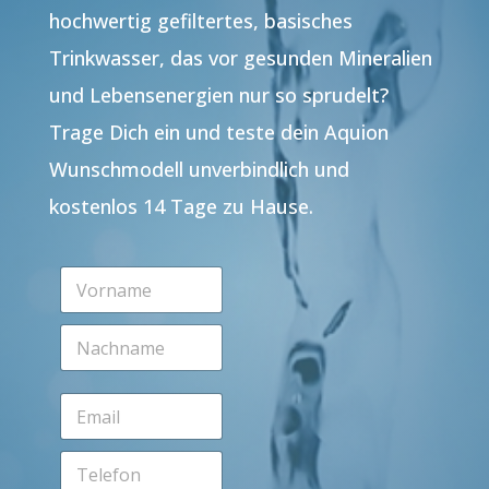
hochwertig gefiltertes, basisches
Trinkwasser, das vor gesunden Mineralien
und Lebensenergien nur so sprudelt?
Trage Dich ein und teste dein Aquion
Wunschmodell unverbindlich und
kostenlos 14 Tage zu Hause.
V
o
r
N
n
a
a
c
m
h
e
E
n
*
m
a
a
m
T
i
e
e
l