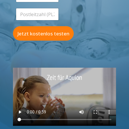
*
l
*
e
P
f
o
o
s
n
t
*
l
Jetzt kostenlos testen
e
i
t
z
a
h
l
(
P
L
Z
)
*