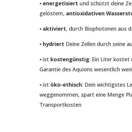
⦁
energetisiert
und schützt deine Ze
gelöstem,
antioxidativen Wasserst
⦁
aktiviert
, durch Biophotonen aus 
⦁
hydriert
Deine Zellen durch seine a
⦁ ist
kostengünstig
: Ein Liter koste
Garantie des Aquions wesentlich wen
⦁ ist
öko-ethisch
: Dein wichtigstes 
weggenommen, spart eine Menge Plas
Transportkosten