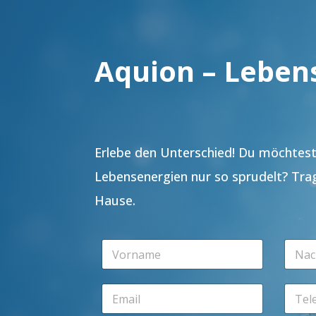
Aquion – Leben
Erlebe den Unterschied! Du möchtest 
Lebensenergien nur so sprudelt? Tra
Hause.
V
N
o
a
r
c
n
h
E
T
a
n
m
e
m
a