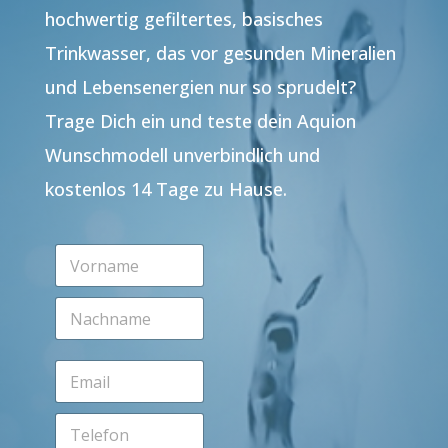
hochwertig gefiltertes, basisches
Trinkwasser, das vor gesunden Mineralien
und Lebensenergien nur so sprudelt?
Trage Dich ein und teste dein Aquion
Wunschmodell unverbindlich und
kostenlos 14 Tage zu Hause.
V
o
r
N
n
a
a
c
m
h
e
E
n
*
m
a
a
m
T
i
e
e
l