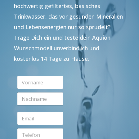
hochwertig gefiltertes, basisches
Trinkwasser, das vor gesunden Mineralien
und Lebensenergien nur so sprudelt?
Trage Dich ein und teste dein Aquion
Wunschmodell unverbindlich und
kostenlos 14 Tage zu Hause.
V
o
r
N
n
a
a
c
m
h
e
E
n
*
m
a
a
m
T
i
e
e
l