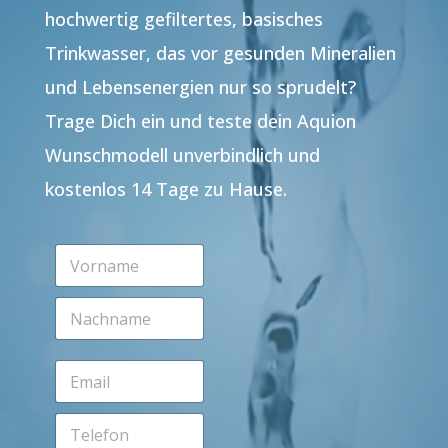
hochwertig gefiltertes, basisches
Trinkwasser, das vor gesunden Mineralien
und Lebensenergien nur so sprudelt?
Trage Dich ein und teste dein Aquion
Wunschmodell unverbindlich und
kostenlos 14 Tage zu Hause.
V
o
r
N
n
a
a
c
m
h
e
E
n
*
m
a
a
m
T
i
e
e
l