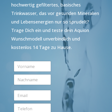
hochwertig gefiltertes, basisches
Trinkwasser, das vor gesunden Mineralien
und Lebensenergien nur so sprudelt?
Trage Dich ein und teste dein Aquion
Wunschmodell unverbindlich und
kostenlos 14 Tage zu Hause.
V
o
r
N
n
a
a
c
m
h
e
E
n
*
m
a
a
m
T
i
e
e
l