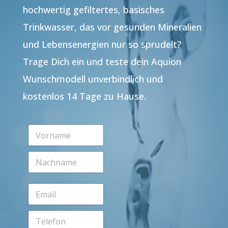
hochwertig gefiltertes, basisches
Trinkwasser, das vor gesunden Mineralien
und Lebensenergien nur so sprudelt?
Trage Dich ein und teste dein Aquion
Wunschmodell unverbindlich und
kostenlos 14 Tage zu Hause.
V
o
r
N
n
a
a
c
m
h
e
E
n
*
m
a
a
m
T
i
e
e
l