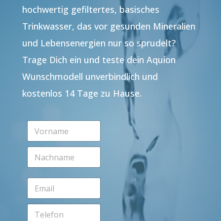
hochwertig gefiltertes, basisches
Trinkwasser, das vor gesunden Mineralien
und Lebensenergien nur so sprudelt?
Trage Dich ein und teste dein Aquion
Wunschmodell unverbindlich und
kostenlos 14 Tage zu Hause.
V
o
r
N
n
a
a
c
m
h
e
E
n
*
m
a
a
m
T
i
e
e
l