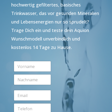
hochwertig gefiltertes, basisches
Trinkwasser, das vor gesunden Mineralien
und Lebensenergien nur so sprudelt?
Trage Dich ein und teste dein Aquion
Wunschmodell unverbindlich und
kostenlos 14 Tage zu Hause.
V
o
r
N
n
a
a
c
m
h
e
E
n
*
m
a
a
m
T
i
e
e
l