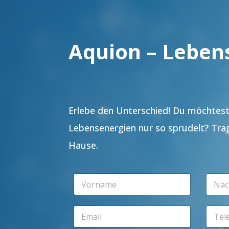
Aquion – Leben
Erlebe den Unterschied! Du möchtest 
Lebensenergien nur so sprudelt? Tra
Hause.
V
N
o
a
r
c
n
h
E
T
a
n
m
e
m
a