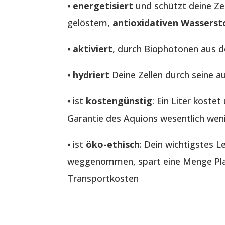
⦁
energetisiert
und schützt deine Ze
gelöstem,
antioxidativen Wasserst
⦁
aktiviert
, durch Biophotonen aus 
⦁
hydriert
Deine Zellen durch seine a
⦁ ist
kostengünstig
: Ein Liter koste
Garantie des Aquions wesentlich wen
⦁ ist
öko-ethisch
: Dein wichtigstes 
weggenommen, spart eine Menge Plas
Transportkosten