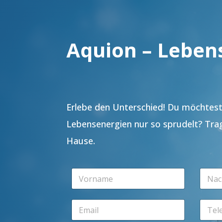
Aquion – Leben
Erlebe den Unterschied! Du möchtest 
Lebensenergien nur so sprudelt? Tra
Hause.
V
N
o
a
r
c
n
h
E
T
a
n
m
e
m
a