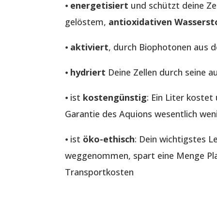
⦁
energetisiert
und schützt deine Ze
gelöstem,
antioxidativen Wasserst
⦁
aktiviert
, durch Biophotonen aus 
⦁
hydriert
Deine Zellen durch seine a
⦁ ist
kostengünstig
: Ein Liter koste
Garantie des Aquions wesentlich wen
⦁ ist
öko-ethisch
: Dein wichtigstes 
weggenommen, spart eine Menge Plas
Transportkosten