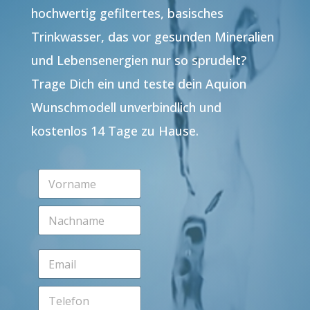
hochwertig gefiltertes, basisches
Trinkwasser, das vor gesunden Mineralien
und Lebensenergien nur so sprudelt?
Trage Dich ein und teste dein Aquion
Wunschmodell unverbindlich und
kostenlos 14 Tage zu Hause.
V
o
r
N
n
a
a
c
m
h
e
E
n
*
m
a
a
m
T
i
e
e
l