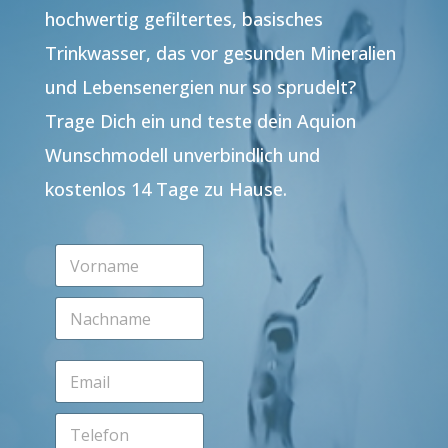
hochwertig gefiltertes, basisches
Trinkwasser, das vor gesunden Mineralien
und Lebensenergien nur so sprudelt?
Trage Dich ein und teste dein Aquion
Wunschmodell unverbindlich und
kostenlos 14 Tage zu Hause.
V
o
r
N
n
a
a
c
m
h
e
E
n
*
m
a
a
m
T
i
e
e
l