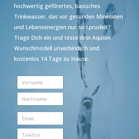
hochwertig gefiltertes, basisches
Trinkwasser, das vor gesunden Mineralien
und Lebensenergien nur so sprudelt?
Trage Dich ein und teste dein Aquion
Wunschmodell unverbindlich und
kostenlos 14 Tage zu Hause.
V
o
r
N
n
a
a
c
m
h
e
E
n
*
m
a
a
m
T
i
e
e
l