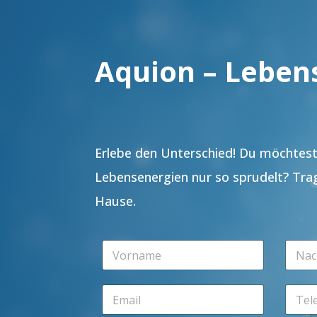
Aquion – Leben
Erlebe den Unterschied! Du möchtest 
Lebensenergien nur so sprudelt? Tra
Hause.
V
N
o
a
r
c
n
h
E
T
a
n
m
e
m
a