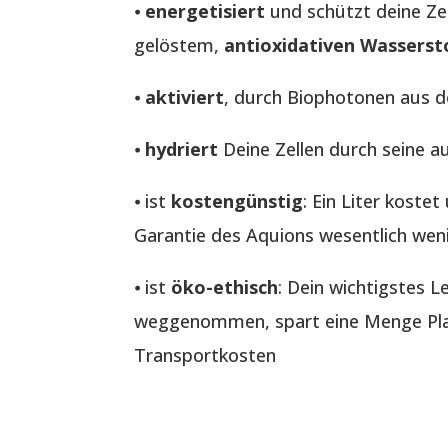
⦁
energetisiert
und schützt deine Ze
gelöstem,
antioxidativen Wasserst
⦁
aktiviert
, durch Biophotonen aus 
⦁
hydriert
Deine Zellen durch seine a
⦁ ist
kostengünstig
: Ein Liter koste
Garantie des Aquions wesentlich wen
⦁ ist
öko-ethisch
: Dein wichtigstes 
weggenommen, spart eine Menge Plas
Transportkosten