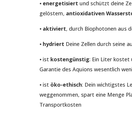
⦁
energetisiert
und schützt deine Ze
gelöstem,
antioxidativen Wasserst
⦁
aktiviert
, durch Biophotonen aus 
⦁
hydriert
Deine Zellen durch seine a
⦁ ist
kostengünstig
: Ein Liter koste
Garantie des Aquions wesentlich wen
⦁ ist
öko-ethisch
: Dein wichtigstes 
weggenommen, spart eine Menge Plas
Transportkosten