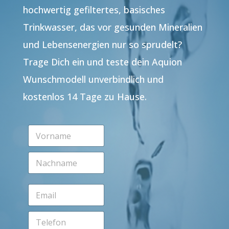
hochwertig gefiltertes, basisches
Trinkwasser, das vor gesunden Mineralien
und Lebensenergien nur so sprudelt?
Trage Dich ein und teste dein Aquion
Wunschmodell unverbindlich und
kostenlos 14 Tage zu Hause.
V
o
r
N
n
a
a
c
m
h
e
E
n
*
m
a
a
m
T
i
e
e
l