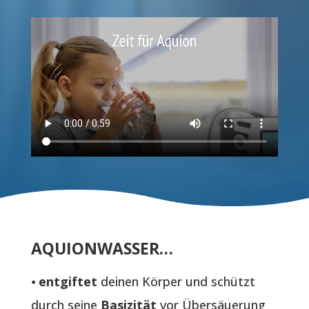
h
l
(
P
L
Z
)
*
AQUIONWASSER…
⦁
entgiftet
deinen Körper und schützt
durch seine
Basizität
vor Übersäuerung