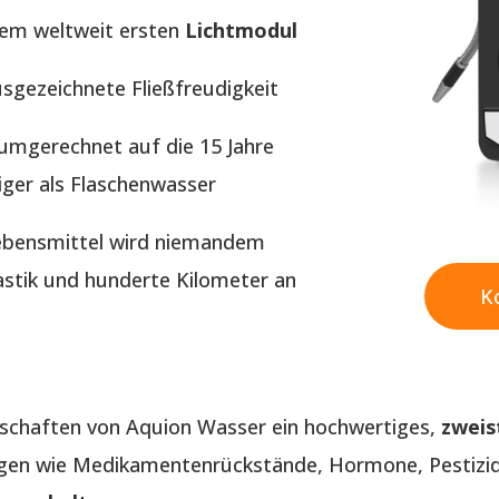
dem weltweit ersten
Lichtmodul
usgezeichnete Fließfreudigkeit
t umgerechnet auf die 15 Jahre
iger als Flaschenwasser
Lebensmittel wird niemandem
tik und hunderte Kilometer an
K
enschaften von Aquion Wasser ein hochwertiges,
zweis
en wie Medikamentenrückstände, Hormone, Pestizide