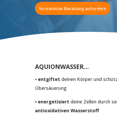
n
t
*
l
Kostenlose Beratung anfordern
e
i
t
z
a
h
l
(
P
L
Z
AQUIONWASSER…
)
*
⦁
entgiftet
deinen Körper und schüt
Übersäuerung
⦁
energetisiert
deine Zellen durch s
antioxidativen Wasserstoff